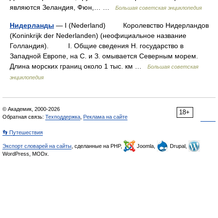
являются Зеландия, Фюн,… …
Большая советская энциклопедия
Нидерланды
— I (Nederland) Королевство Нидерландов
(Koninkrijk der Nederlanden) (неофициальное название
Голландия). I. Общие сведения Н. государство в
Западной Европе, на С. и З. омывается Северным морем.
Длина морских границ около 1 тыс. км …
Большая советская
энциклопедия
© Академик, 2000-2026
18+
Обратная связь:
Техподдержка
,
Реклама на сайте
👣 Путешествия
Экспорт словарей на сайты
, сделанные на PHP,
Joomla,
Drupal,
WordPress, MODx.