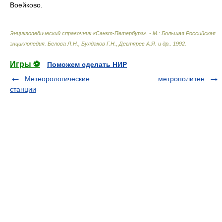
Воейково.
Энциклопедический справочник «Санкт-Петербург». - М.: Большая Российская
энциклопедия
.
Белова Л.Н., Булдаков Г.Н., Дегтярев А.Я. и др.
.
1992
.
Игры ⚽
Поможем сделать НИР
Метеорологические
метрополитен
станции