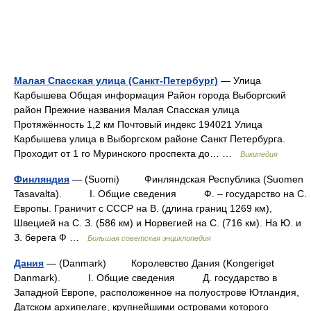
Малая Спасская улица (Санкт-Петербург)
— Улица
Карбышева Общая информация Район города Выборгский
район Прежние названия Малая Спасская улица
Протяжённость 1,2 км Почтовый индекс 194021 Улица
Карбышева улица в Выборгском районе Санкт Петербурга.
Проходит от 1 го Муринского проспекта до… …
Википедия
Финляндия
— (Suomi) Финляндская Республика (Suomen
Tasavalta). I. Общие сведения Ф. – государство на С.
Европы. Граничит с СССР на В. (длина границ 1269 км),
Швецией на С. З. (586 км) и Норвегией на С. (716 км). На Ю. и
З. берега Ф …
Большая советская энциклопедия
Дания
— (Danmark) Королевство Дания (Kongeriget
Danmark). I. Общие сведения Д. государство в
Западной Европе, расположенное на полуострове Ютландия,
Датском архипелаге, крупнейшими островами которого